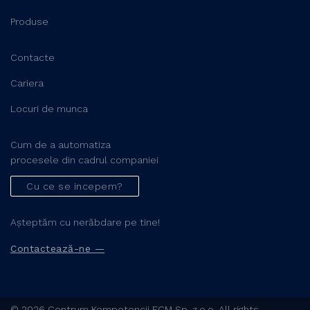
Produse
Contacte
Cariera
Locuri de munca
Cum de a automatiza
procesele din cadrul companiei
Cu ce se incepem?
Așteptăm cu nerăbdare pe tine!
Contactează-ne —
© 2026 Centrum Kompetencji ECM Sp. z.o.o. All rights