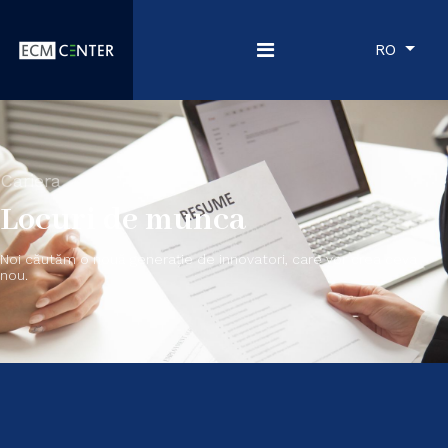
RO
Cariera
Locuri de munca
Noi căutăm o nouă generație de innovatori, care vor crea ceva
nou.