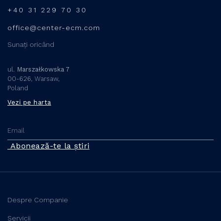
+40 31 229 70 30
office@center-ecm.com
Sunați oricând
ul.
Marszałkowska 7
00-626, Warsaw,
Poland
Vezi pe harta
Abonează-te la știri
Despre Companie
Servicii